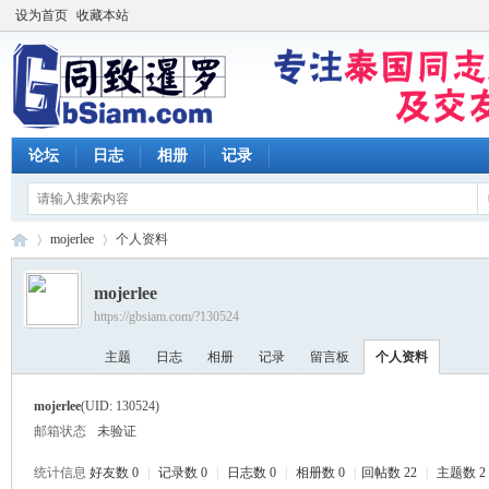
设为首页
收藏本站
论坛
日志
相册
记录
mojerlee
个人资料
mojerlee
https://gbsiam.com/?130524
同
›
›
主题
日志
相册
记录
留言板
个人资料
mojerlee
(UID: 130524)
邮箱状态
未验证
统计信息
好友数 0
|
记录数 0
|
日志数 0
|
相册数 0
|
回帖数 22
|
主题数 2