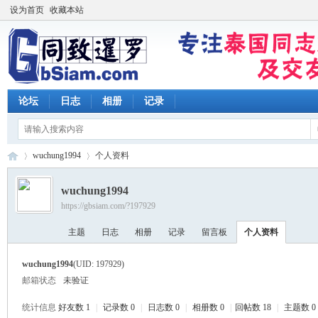
设为首页
收藏本站
论坛
日志
相册
记录
wuchung1994
个人资料
wuchung1994
https://gbsiam.com/?197929
同
›
›
主题
日志
相册
记录
留言板
个人资料
wuchung1994
(UID: 197929)
邮箱状态
未验证
统计信息
好友数 1
|
记录数 0
|
日志数 0
|
相册数 0
|
回帖数 18
|
主题数 0