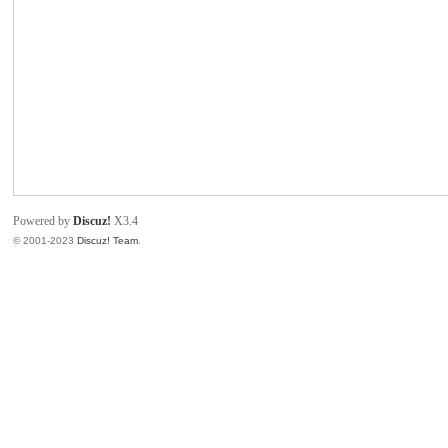
致
Powered by
Discuz!
X3.4
© 2001-2023
Discuz! Team
.
暹