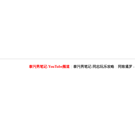
泰污男笔记-YouTube频道
|
泰污男笔记-同志玩乐攻略
|
同致暹罗 -