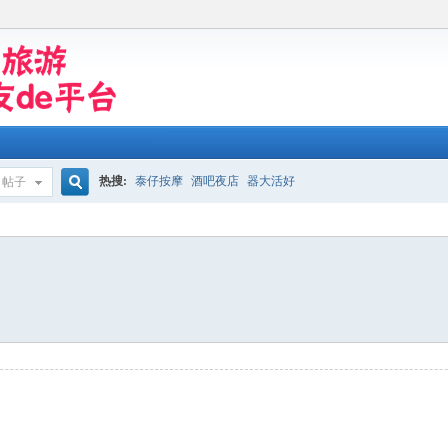
热搜:
泰仔按摩
酒吧夜店
器大活好
帖子
搜
索