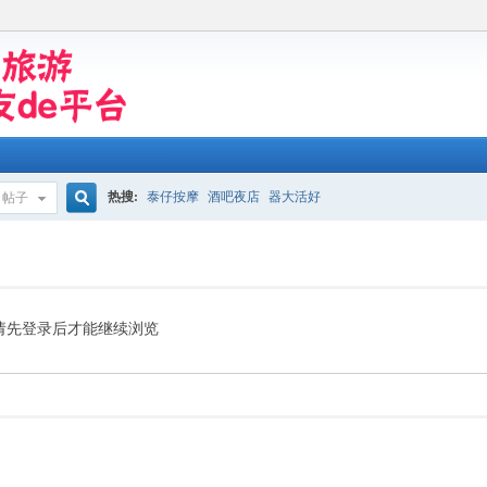
热搜:
泰仔按摩
酒吧夜店
器大活好
帖子
搜
索
请先登录后才能继续浏览