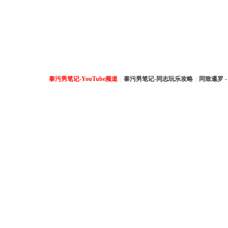
泰污男笔记-YouTube频道
|
泰污男笔记-同志玩乐攻略
|
同致暹罗 -