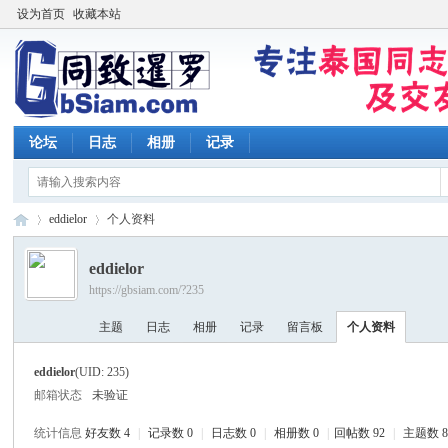
设为首页
收藏本站
论坛
日志
相册
记录
eddielor
个人资料
eddielor
https://gbsiam.com/?235
同
›
›
主题
日志
相册
记录
留言板
个人资料
eddielor
(UID: 235)
邮箱状态
未验证
统计信息
好友数 4
|
记录数 0
|
日志数 0
|
相册数 0
|
回帖数 92
|
主题数 