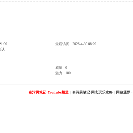
21:00
最后访问
2026-4-30 08:29
默认
威望
0
魅力
100
泰污男笔记-YouTube频道
|
泰污男笔记-同志玩乐攻略
|
同致暹罗 -