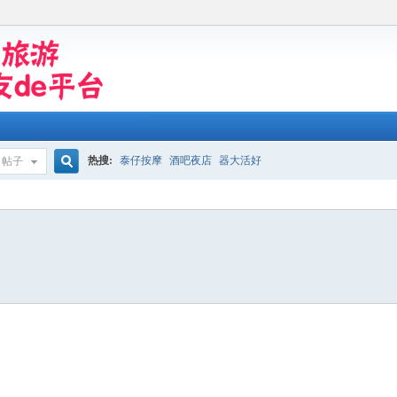
热搜:
泰仔按摩
酒吧夜店
器大活好
帖子
搜
索
8