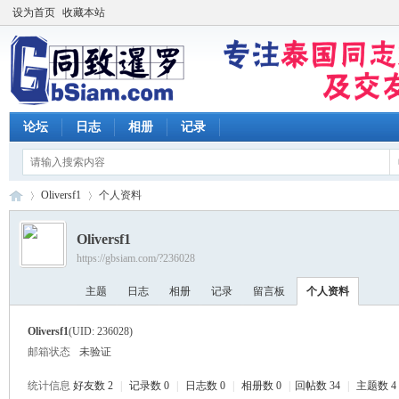
设为首页
收藏本站
论坛
日志
相册
记录
Oliversf1
个人资料
Oliversf1
https://gbsiam.com/?236028
同
›
›
主题
日志
相册
记录
留言板
个人资料
Oliversf1
(UID: 236028)
邮箱状态
未验证
统计信息
好友数 2
|
记录数 0
|
日志数 0
|
相册数 0
|
回帖数 34
|
主题数 4