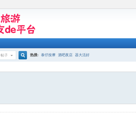
热搜:
泰仔按摩
酒吧夜店
器大活好
帖子
搜
索