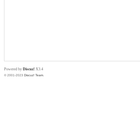
致
Powered by
Discuz!
X3.4
© 2001-2023
Discuz! Team
.
暹