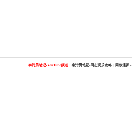
泰污男笔记-YouTube频道
|
泰污男笔记-同志玩乐攻略
|
同致暹罗 -