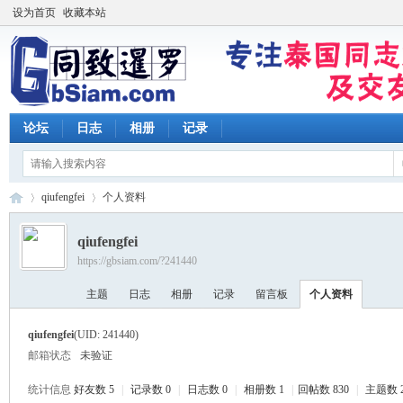
设为首页
收藏本站
论坛
日志
相册
记录
qiufengfei
个人资料
qiufengfei
https://gbsiam.com/?241440
同
›
›
主题
日志
相册
记录
留言板
个人资料
qiufengfei
(UID: 241440)
邮箱状态
未验证
统计信息
好友数 5
|
记录数 0
|
日志数 0
|
相册数 1
|
回帖数 830
|
主题数 