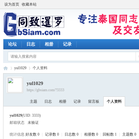
设为首页
收藏本站
论坛
日志
相册
记录
yul1029
个人资料
yul1029
https://gbsiam.com/?3333
同
›
›
主题
日志
相册
记录
留言板
个人资料
yul1029
(UID: 3333)
邮箱状态
未验证
统计信息
好友数 0
|
记录数 0
|
日志数 0
|
相册数 0
|
回帖数 1
|
主题数 0