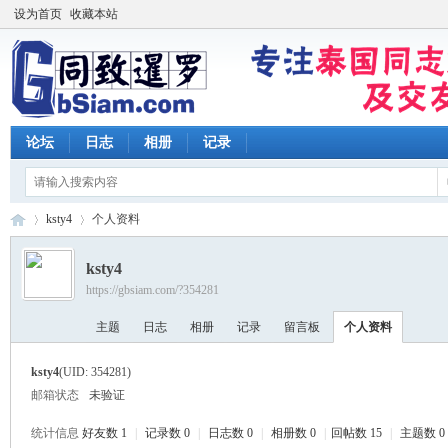
设为首页
收藏本站
论坛
日志
相册
记录
ksty4
个人资料
ksty4
https://gbsiam.com/?354281
同
›
›
主题
日志
相册
记录
留言板
个人资料
ksty4
(UID: 354281)
邮箱状态
未验证
统计信息
好友数 1
|
记录数 0
|
日志数 0
|
相册数 0
|
回帖数 15
|
主题数 0