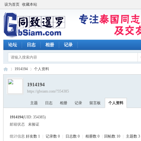
设为首页
收藏本站
论坛
日志
相册
记录
1914194
个人资料
1914194
https://gbsiam.com/?354385
同
›
›
主题
日志
相册
记录
留言板
个人资料
1914194
(UID: 354385)
邮箱状态
未验证
统计信息
好友数 1
|
记录数 0
|
日志数 0
|
相册数 0
|
回帖数 10
|
主题数 3