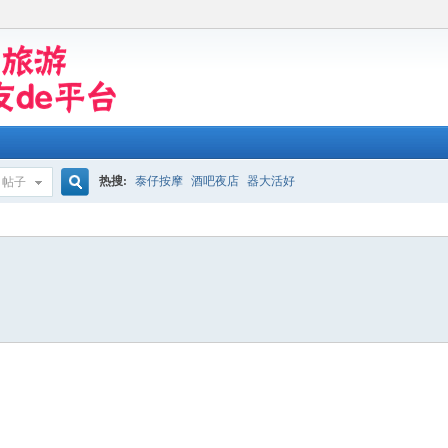
热搜:
泰仔按摩
酒吧夜店
器大活好
帖子
搜
索