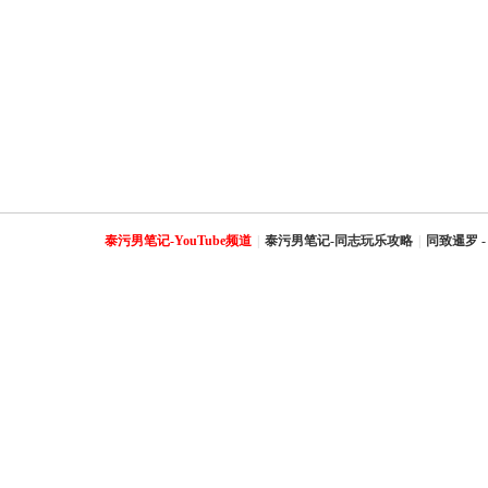
泰污男笔记-YouTube频道
|
泰污男笔记-同志玩乐攻略
|
同致暹罗 -