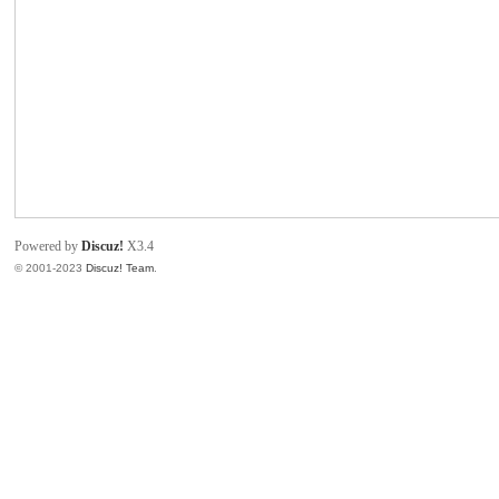
致
Powered by
Discuz!
X3.4
© 2001-2023
Discuz! Team
.
暹