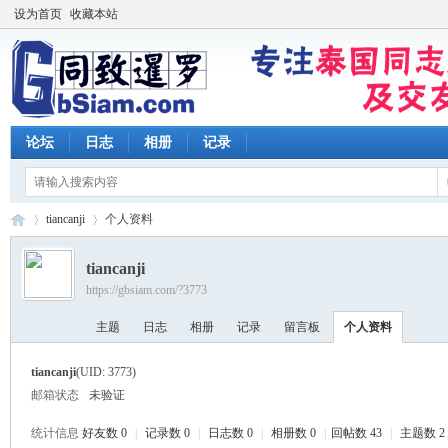
设为首页
收藏本站
论坛
日志
相册
记录
tiancanji
个人资料
tiancanji
https://gbsiam.com/?3773
同
›
›
主题
日志
相册
记录
留言板
个人资料
tiancanji
(UID: 3773)
邮箱状态
未验证
统计信息
好友数 0
|
记录数 0
|
日志数 0
|
相册数 0
|
回帖数 43
|
主题数 2