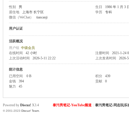
性别
男
生日
1986 年 1 月 3 
居住地
上海市 长宁区
学历
专科
致
微信（WeChat）
tiancanji
用户认证
活跃概况
用户组
中级会员
在线时间
42 小时
注册时间
2021-1-24 0
上次活动时间
2026-5-11 22:22
上次发表时间
2026-5
统计信息
暹
已用空间
0 B
积分
439
金钱
394
贡献
0
魅力
45
Powered by
Discuz!
X3.4
泰污男笔记-YouTube频道
|
泰污男笔记-同志玩乐
© 2001-2023
Discuz! Team
.