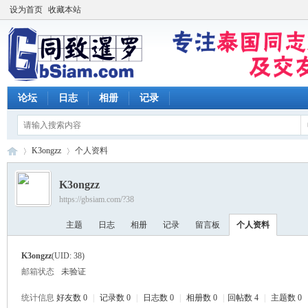
设为首页
收藏本站
论坛
日志
相册
记录
K3ongzz
个人资料
K3ongzz
https://gbsiam.com/?38
同
›
›
主题
日志
相册
记录
留言板
个人资料
K3ongzz
(UID: 38)
邮箱状态
未验证
统计信息
好友数 0
|
记录数 0
|
日志数 0
|
相册数 0
|
回帖数 4
|
主题数 0