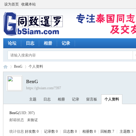
设为首页
收藏本站
论坛
日志
相册
记录
BenG
个人资料
BenG
https://gbsiam.com/?397
同
›
›
主题
日志
相册
记录
留言板
个人资料
BenG
(UID: 397)
邮箱状态
未验证
统计信息
好友数 0
|
记录数 0
|
日志数 0
|
相册数 0
|
回帖数 7
|
主题数 3