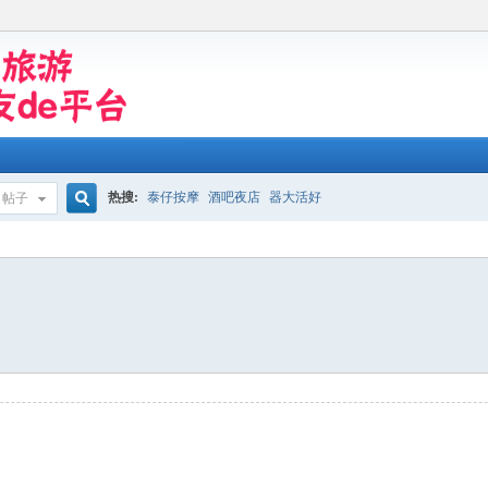
热搜:
泰仔按摩
酒吧夜店
器大活好
帖子
搜
索