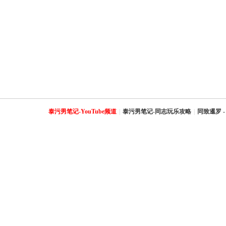
泰污男笔记-YouTube频道
|
泰污男笔记-同志玩乐攻略
|
同致暹罗 -