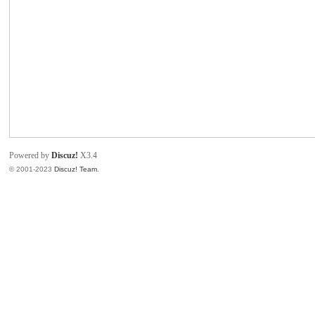
致
Powered by
Discuz!
X3.4
© 2001-2023
Discuz! Team
.
暹