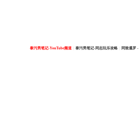
泰污男笔记-YouTube频道
|
泰污男笔记-同志玩乐攻略
|
同致暹罗 -