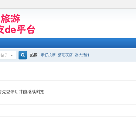
热搜:
泰仔按摩
酒吧夜店
器大活好
帖子
搜
索
请先登录后才能继续浏览