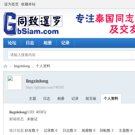
设为首页
收藏本站
论坛
日志
相册
记录
lingzinlong
个人资料
lingzinlong
https://gbsiam.com/?48585
同
›
›
主题
日志
相册
记录
留言板
个人资料
lingzinlong
(UID: 48585)
邮箱状态
未验证
统计信息
好友数 0
|
记录数 0
|
日志数 0
|
相册数 0
|
回帖数 3
|
主题数 0