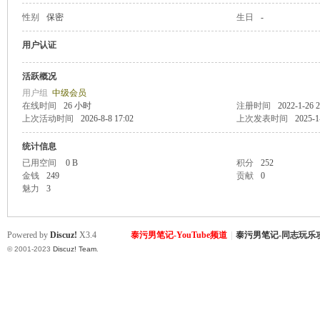
性别
保密
生日
-
致
用户认证
活跃概况
用户组
中级会员
在线时间
26 小时
注册时间
2022-1-26 2
上次活动时间
2026-8-8 17:02
上次发表时间
2025-1
统计信息
已用空间
0 B
积分
252
金钱
249
贡献
0
暹
魅力
3
Powered by
Discuz!
X3.4
泰污男笔记-YouTube频道
|
泰污男笔记-同志玩乐
© 2001-2023
Discuz! Team
.