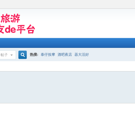
热搜:
泰仔按摩
酒吧夜店
器大活好
帖子
搜
索