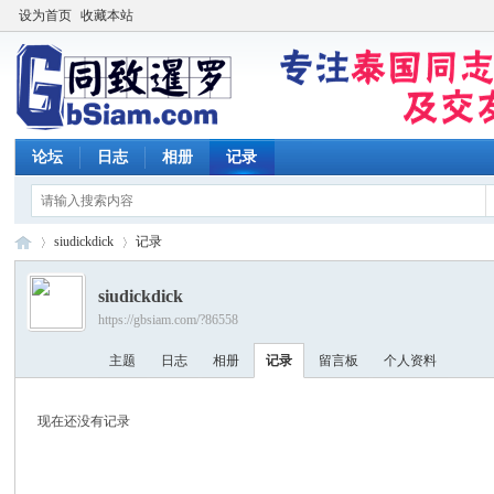
设为首页
收藏本站
论坛
日志
相册
记录
siudickdick
记录
siudickdick
https://gbsiam.com/?86558
同
›
›
主题
日志
相册
记录
留言板
个人资料
现在还没有记录