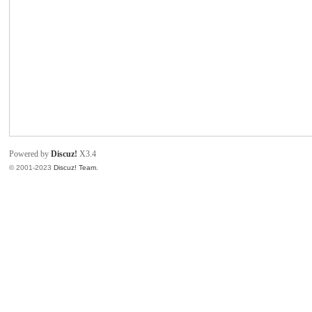
致
Powered by
Discuz!
X3.4
© 2001-2023
Discuz! Team
.
暹