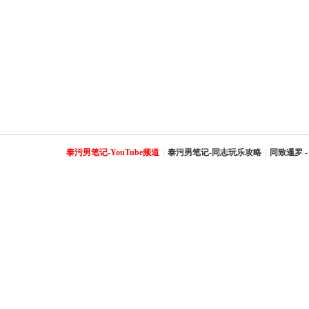
泰污男笔记-YouTube频道
|
泰污男笔记-同志玩乐攻略
|
同致暹罗 -