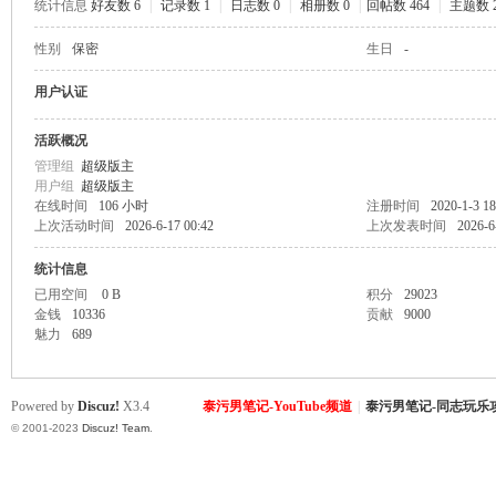
统计信息
好友数 6
|
记录数 1
|
日志数 0
|
相册数 0
|
回帖数 464
|
主题数 2
性别
保密
生日
-
致
用户认证
活跃概况
管理组
超级版主
用户组
超级版主
在线时间
106 小时
注册时间
2020-1-3 18
上次活动时间
2026-6-17 00:42
上次发表时间
2026-6
统计信息
暹
已用空间
0 B
积分
29023
金钱
10336
贡献
9000
魅力
689
Powered by
Discuz!
X3.4
泰污男笔记-YouTube频道
|
泰污男笔记-同志玩乐
© 2001-2023
Discuz! Team
.