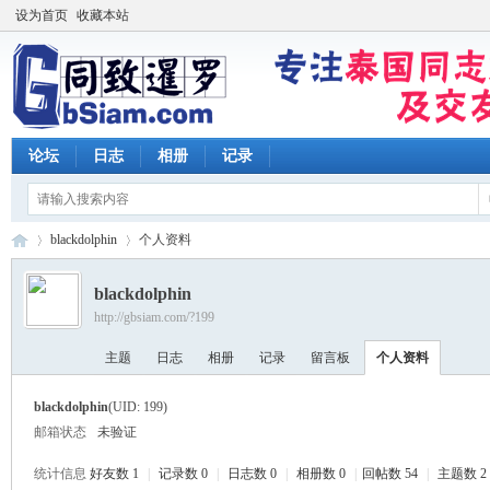
设为首页
收藏本站
论坛
日志
相册
记录
blackdolphin
个人资料
blackdolphin
http://gbsiam.com/?199
同
›
›
主题
日志
相册
记录
留言板
个人资料
blackdolphin
(UID: 199)
邮箱状态
未验证
统计信息
好友数 1
|
记录数 0
|
日志数 0
|
相册数 0
|
回帖数 54
|
主题数 2