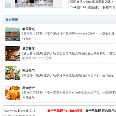
請問有朋友知道這是哪家店嗎？ ..
1
2
3
4
5
6
7
8
9
10
27M 跟15M 因該是同一個老闆 男 .
致
旅游观光
泰国景点
[泰国景点]版块 主要介绍或讨论泰国著名的<自然风光>、<历史名胜
行程安排。
酒店餐厅
[酒店餐厅]版块 主要介绍泰国著名或极具特色的酒店或者餐厅；也
的旅游<吃><住>心得。
暹
网红热门
[网红热门]版块 主要介绍或分享那些极为热门的泰国<吃><住>场所
美食特产
[美食特产]版块 主要分享那些泰国特有的美食及本地产品，包括但
保健品等；
Powered by
Discuz!
X3.4
泰污男笔记-YouTube频道
|
泰污男笔记-同志玩乐
© 2001-2023
Discuz! Team
.