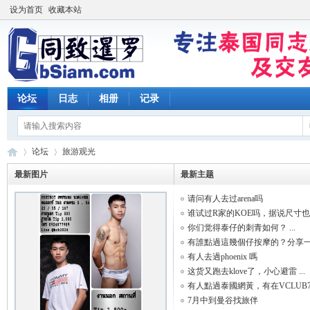
设为首页
收藏本站
论坛
日志
相册
记录
论坛
旅游观光
最新图片
最新主题
请问有人去过arena吗
同
»
›
谁试过R家的KOE吗，据说尺寸也大 
你们觉得泰仔的刺青如何？ ...
有誰點過這幾個仔按摩的？分享一 .
有人去過phoenix 嗎
这货又跑去klove了，小心避雷 ...
有人點過泰國網黃，有在VCLUB7服 
7月中到曼谷找旅伴