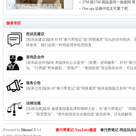
27M 跟15M 因該是同一個老闆 男 .
1
2
3
4
5
6
7
8
9
10
One spa 這個仔也太可愛了吧 ...
致
版务专区
投诉及建议
[投诉及建议]版块 针对“泰污男笔记”或“同致暹罗”论坛的任何投诉
块发布，我们会第一时间处理并给您回复。
咨询及合作
[咨询及合作]版块 本版块向公众提供“（收费）咨询服务”，针对“泰污
坛、“污男摄”男体摄影、“房地产”、“泰国投资”等业务的合作，可
暹
版务公告
[版务公告]版块 供“泰污男笔记”或“同致暹罗”相关超级版主发布“平
法律法规
[法律法规]版块 邀请泰国著名律所律师入驻，为“泰污男笔记”、“同
产”、“投资置业”、“境外旅游合法合规信息”提供咨询、讨论或解答。
Powered by
Discuz!
X3.4
泰污男笔记-YouTube频道
|
泰污男笔记-同志玩乐
© 2001-2023
Discuz! Team
.