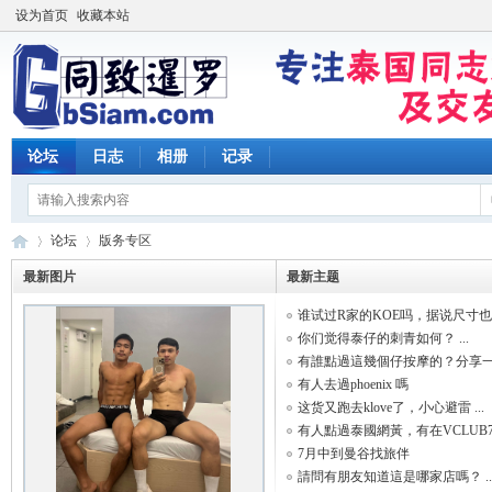
设为首页
收藏本站
论坛
日志
相册
记录
论坛
版务专区
最新图片
最新主题
谁试过R家的KOE吗，据说尺寸也大 
同
»
›
你们觉得泰仔的刺青如何？ ...
有誰點過這幾個仔按摩的？分享一 .
有人去過phoenix 嗎
这货又跑去klove了，小心避雷 ...
有人點過泰國網黃，有在VCLUB7服 
7月中到曼谷找旅伴
請問有朋友知道這是哪家店嗎？ ..