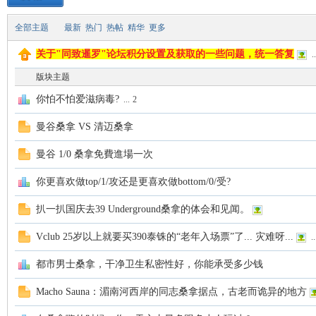
全部主题
最新
热门
热帖
精华
更多
致
关于"同致暹罗"论坛积分设置及获取的一些问题，统一答复
..
版块主题
你怕不怕爱滋病毒?
...
2
曼谷桑拿 VS 清迈桑拿
曼谷 1/0 桑拿免費進場一次
暹
你更喜欢做top/1/攻还是更喜欢做bottom/0/受?
扒一扒国庆去39 Underground桑拿的体会和见闻。
Vclub 25岁以上就要买390泰铢的“老年入场票”了... 灾难呀...
..
都市男士桑拿，干净卫生私密性好，你能承受多少钱
Macho Sauna：湄南河西岸的同志桑拿据点，古老而诡异的地方