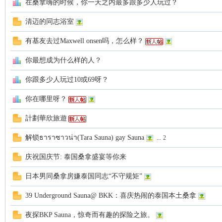
在桑拿嗨的时候，你一天之内最多跟多少人玩过？
罗
清迈的同志浴室
有基友去过Maxwell onsen吗，怎么样？
你最想成为什么样的人？
你跟多少人玩过10或69呀？
你在哪里呀？
（
計劃華欣旅遊
解锁ธาราซาวน่า(Tara Sauna) gay Sauna
...
2
庆祝国庆节: 泰国桑拿盛宴等你来
日本男同桑拿房嫌泰国同志“不守规矩”
39 Underground Sauna@ BKK：喜庆热闹的泰国本土桑拿
Gb
夜探BKP Sauna，惊奇而有趣的探险之旅。