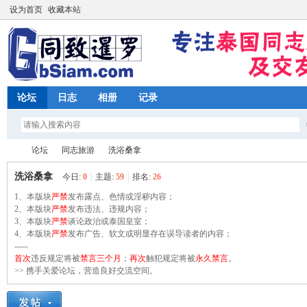
设为首页
收藏本站
论坛
日志
相册
记录
论坛
同志旅游
洗浴桑拿
洗浴桑拿
今日:
0
|
主题:
59
|
排名:
26
1、本版块
严禁
发布露点、色情或淫秽内容；
同
2、本版块
»
›
严禁
发布违法、违规内容；
›
3、本版块
严禁
谈论政治或泰国皇室；
4、本版块
严禁
发布广告、软文或明显存在误导读者的内容；
-----
首次
违反规定将被
禁言三个月
；
再次
触犯规定将被
永久禁言
。
>> 携手关爱论坛，营造良好交流空间。