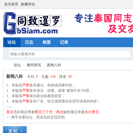
设为首页
收藏本站
论坛
日志
相册
记录
论坛
泰同资讯
新闻八卦
新闻八卦
今日:
0
|
主题:
136
|
排名:
30
1、本版块
严禁
发布露点、色情或淫秽内容；
同
2、本版块
»
›
严禁
发布违法、违规、或者“虚假不实”内容；
›
3、本版块
严禁
谈论政治或泰国皇室；
4、本版块
严禁
发布广告、软文或明显存在误导读者的内容；
-----
首次
违反规定将被
禁言三个月
；
再次
触犯规定将被
永久禁言
。
>> 携手关爱论坛，营造良好交流空间。