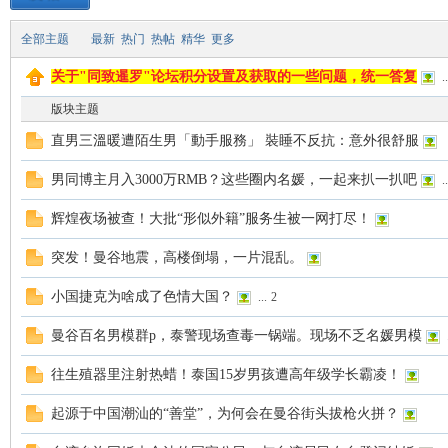
全部主题
最新
热门
热帖
精华
更多
致
关于"同致暹罗"论坛积分设置及获取的一些问题，统一答复
..
版块主题
直男三溫暖遭陌生男「動手服務」 裝睡不反抗：意外很舒服
男同博主月入3000万RMB？这些圈内名媛，一起来扒一扒吧
..
辉煌夜场被查！大批“形似外籍”服务生被一网打尽！
暹
突发！曼谷地震，高楼倒塌，一片混乱。
小国捷克为啥成了色情大国？
...
2
曼谷百名男模群p，泰警现场查毒一锅端。现场不乏名媛男模
.
往生殖器里注射热蜡！泰国15岁男孩遭高年级学长霸凌！
起源于中国潮汕的“善堂”，为何会在曼谷街头拔枪火拼？