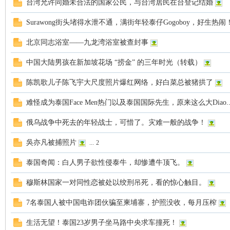
台湾允许同婚未合法的国家公民，与台湾居民在台登记结婚
罗
Surawong街头堵得水泄不通，满街年轻泰仔Gogoboy，好生热闹
北京同志浴室——九龙湾浴室被查封事
中国大陆男孩在新加坡花场 “捞金” 的三年时光（转载）
陈凯歌儿子陈飞宇大尺度照片爆红网络，好白菜总被猪拱了
难怪成为泰国Face Men热门以及泰国国际先生，原来这么大Diao.
（
俄乌战争中死去的年轻战士，可惜了。灾难一般的战争！
吳亦凡被捕照片
...
2
泰国奇闻：白人男子欲性侵泰牛，却惨遭牛顶飞。
穆斯林国家一对同性恋被处以绞刑吊死，看的惊心触目。
7名泰国人被中国电诈团伙骗至柬埔寨，护照没收，每月压榨
Gb
生活无望！泰国23岁男子坐马路中央求车撞死！