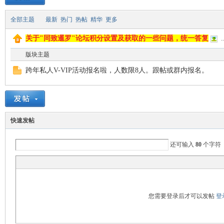
全部主题
最新
热门
热帖
精华
更多
致
关于"同致暹罗"论坛积分设置及获取的一些问题，统一答复
..
版块主题
跨年私人V-VIP活动报名啦，人数限8人。跟帖或群内报名。
快速发帖
暹
还可输入
80
个字符
您需要登录后才可以发帖
登