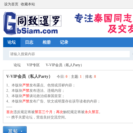
设为首页
收藏本站
论坛
日志
相册
记录
论坛
VIP专区
V-VIP会员（私人Party）
V-VIP会员（私人Party）
今日:
0
|
主题:
1
|
排名:
8
1、本版块
严禁
发布露点、色情或淫秽内容；
同
2、本版块
»
›
严禁
发布违法、违规内容；
›
3、本版块
严禁
谈论政治或泰国皇室；
4、本版块
严禁
发布广告、软文或明显存在误导读者的内容；
-----
首次
违反规定将被
禁言三个月
；
再次
触犯规定将被
永久禁言
。
>> 携手关爱论坛，营造良好交流空间。