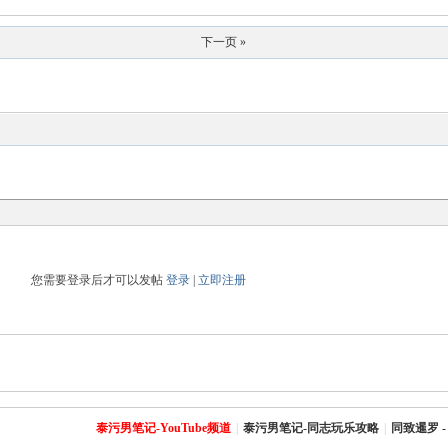
下一页 »
您需要登录后才可以发帖
登录
|
立即注册
泰污男笔记-YouTube频道
|
泰污男笔记-同志玩乐攻略
|
同致暹罗 -