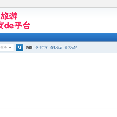
热搜:
泰仔按摩
酒吧夜店
器大活好
帖子
搜
索