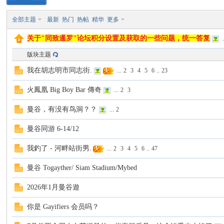
全部主题
最新
热门
热帖
精华
更多
致
关于"同致暹罗"论坛积分设置及获取的一些问题，统一答复
.
版块主题
我在胡志明市同志街.
...
2
3
4
5
6
..
23
火鳳凰 Big Boy Bar 傳奇
...
2
3
曼谷，有没有鸟洞？？
...
2
暹
曼谷同游 6-14/12
我釣了 - 河畔站街男.
...
2
3
4
5
6
..
47
曼谷 Togayther/ Siam Stadium/Mybed
2026年1月曼谷遊
你是 Gayifiers 会员吗？