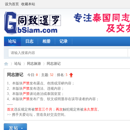
设为首页
收藏本站
论坛
日志
相册
记录
论坛
同志旅游
同志游记
同志游记
今日:
0
|
主题:
52
|
排名:
5
1、本版块
严禁
发布露点、色情或淫秽内容；
同
2、本版块
»
›
严禁
发布违法、违规内容；
›
3、本版块
严禁
谈论政治或泰国皇室；
4、本版块
严禁
发布广告、软文或明显存在误导读者的内容；
-----
首次
违反规定将被
禁言三个月
；
再次
触犯规定将被
永久禁言
。
>> 携手关爱论坛，营造良好交流空间。