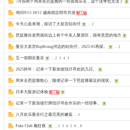
7月份两个周末在芭提雅的一些喜闻乐见，这个淡季也太淡了
罗
询问9/11-18/11 越南胡志明市共游
今天心血来潮，探访了大皇宫站街仔
...
2
芭提雅在老男孩街边上有个中东人聚居区，很有意思的地方
曼谷大皇宫RopKrung河边的站街仔。2025-01再探。
...
2
五一假期在曼谷
...
2
3
4
5
（
2025跨年：记录一下新加坡找仔寻欢的几日。
周末去芭提雅散心，随便记录一下芭提雅最近的现状。
日本大阪游记体验
记录一下新加坡打牌找仔寻欢作乐的一些琐事。
八月欢乐曼谷行之最完美的邂逅
...
2
Gb
Fake Club 瘋狂夜.
...
2
3
4
5
6
..
8