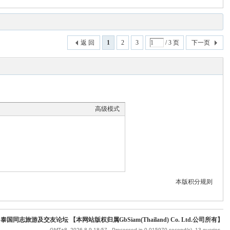
返 回
1
2
3
/ 3 页
下一页
高级模式
本版积分规则
 泰国同志旅游及交友论坛 【本网站版权归属GbSiam(Thailand) Co. Ltd.公司所有】
GMT+8, 2026-8-9 18:57
, Processed in 0.015970 second(s), 13 queries .