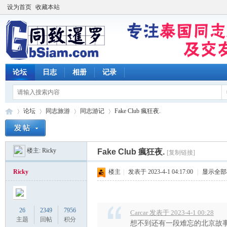
设为首页
收藏本站
论坛
日志
相册
记录
论坛
同志旅游
同志游记
Fake Club 瘋狂夜.
楼主:
Ricky
Fake Club 瘋狂夜.
[复制链接]
同
»
›
›
›
Ricky
楼主
|
发表于 2023-4-1 04:17:00
|
显示全部
26
2349
7956
Carcar 发表于 2023-4-1 00:28
主题
回帖
积分
想不到还有一段难忘的北京故