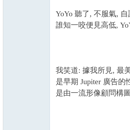
YoYo 聽了, 不服氣,
誰知一咬便見高低, Yo
我笑道: 據我所見, 最
是早期 Jupiter 廣告
是由一流形像顧問構圖