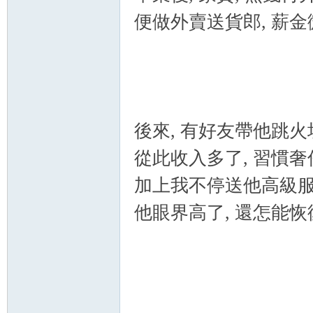
便做外賣送貨郎, 薪金
）
後來, 有好友帶他跳火坑
從此收入多了, 習慣奢侈
加上我不停送他高級服飾
他眼界高了, 還怎能恢