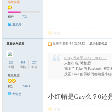
高级会员
积分
703
发消息
回复
Sia
曼谷娱乐妓者
发表于 2023-4-1 22:59:12
|
显示全部楼层
Ricky 发表于 2023-3-30 18:11
223
464
2万
人怕出名, 豬怕肥.
主题
回帖
积分
我上了 Fake 的 Facebook, 被
反正 Fake 的男模們都知道小紅帽 
超级版主
积分
29023
m.
发消息
小红帽是Gay么？0还
回复