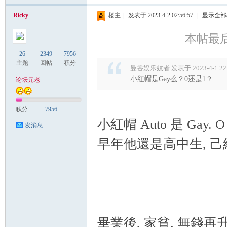
Ricky
楼主
|
发表于 2023-4-2 02:56:57
|
显示全部
本帖最后由 
26
2349
7956
Co
主题
回帖
积分
曼谷娱乐妓者 发表于 2023-4-1 22
小红帽是Gay么？0还是1？
论坛元老
积分
7956
小紅帽 Auto 是 Gay. O
发消息
早年他還是高中生, 己
m
畢業後, 家貧, 無錢再升