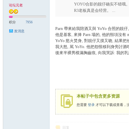
YOYO合影的靓仔确实不错哦
论坛元老
R3老板真是会经营。 ...
致
积分
7956
Parn 帶來給我陪酒又與 YoYo 合照的靚仔, 不
发消息
他是基客, 來捧 Parn 場的, 他的頸項沒有 m
YoYo 慾火焚身, 對靚仔又摸又吻, 結果把
我大怒, 駡 YoYo. 他把怨恨移到身旁討酒
後來半裸男模滿胸齒痕, 向我哭訴: 我的乳頭
暹
本帖子中包含更多资源
您需要
登录
才可以下载或查看，
回复