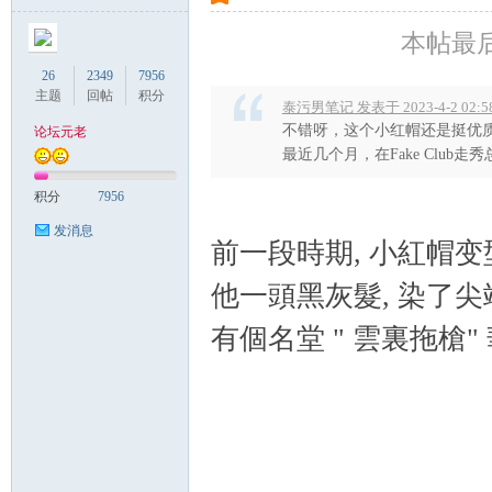
本帖最后由 
26
2349
7956
主题
回帖
积分
泰污男笔记 发表于 2023-4-2 02:5
不错呀，这个小红帽还是挺优
论坛元老
最近几个月，在Fake Club走秀
积分
7956
发消息
前一段時期, 小紅帽变型
他一頭黑灰髮, 染了尖
有個名堂 " 雲裏拖槍"