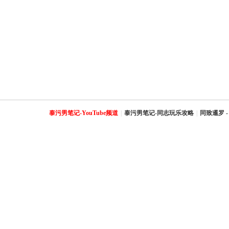
泰污男笔记-YouTube频道
|
泰污男笔记-同志玩乐攻略
|
同致暹罗 -