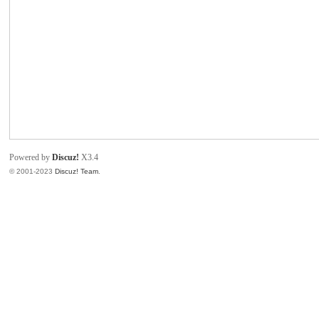
致
Powered by
Discuz!
X3.4
© 2001-2023
Discuz! Team
.
暹