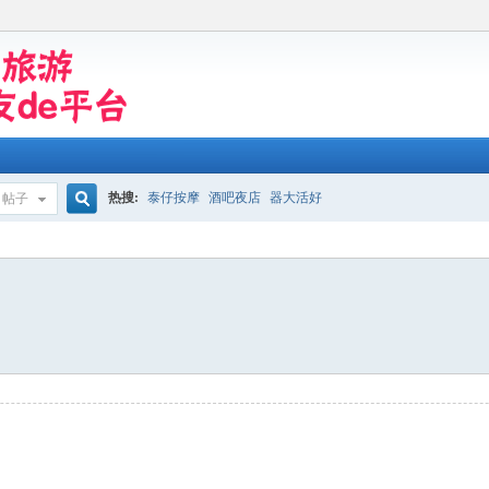
热搜:
泰仔按摩
酒吧夜店
器大活好
帖子
搜
索