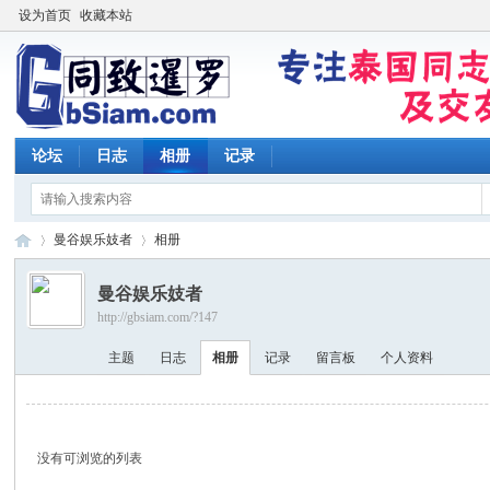
设为首页
收藏本站
论坛
日志
相册
记录
曼谷娱乐妓者
相册
曼谷娱乐妓者
http://gbsiam.com/?147
同
›
›
主题
日志
相册
记录
留言板
个人资料
没有可浏览的列表