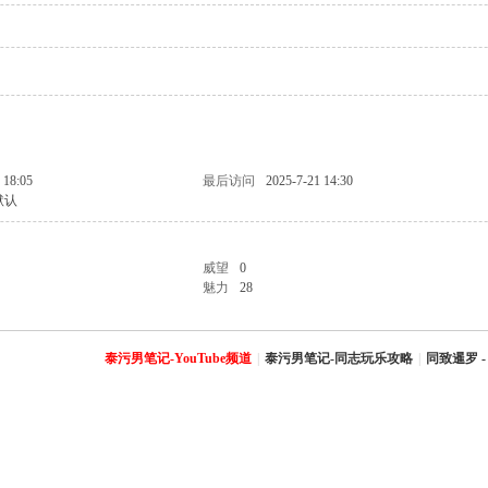
 18:05
最后访问
2025-7-21 14:30
默认
威望
0
魅力
28
泰污男笔记-YouTube频道
|
泰污男笔记-同志玩乐攻略
|
同致暹罗 -