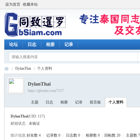
设为首页
收藏本站
论坛
日志
相册
记录
DylanThai
个人资料
DylanThai
https://gbsiam.com/?117
同
›
›
主题
日志
相册
记录
留言板
个人资料
DylanThai
(UID: 117)
邮箱状态
未验证
统计信息
好友数 4
|
记录数 0
|
日志数 0
|
相册数 0
|
回帖数 20
|
主题数 