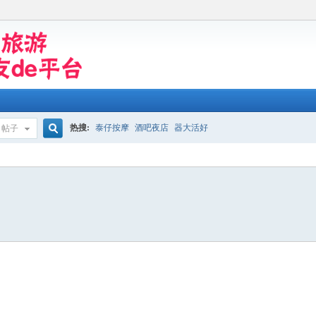
热搜:
泰仔按摩
酒吧夜店
器大活好
帖子
搜
索
7