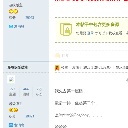
超级版主
致
积分
29023
本帖子中包含更多资源
发消息
您需要
登录
才可以下载或查看，
回复
曼谷娱乐妓者
楼主
|
发表于 2023-3-28 01:39:05
|
显示全
暹
223
464
2万
我先占第一层楼，
主题
回帖
积分
最后一排，坐起第二个，
超级版主
是Jupiter的Gogoboy。。。。
积分
29023
发消息
哈哈哈。