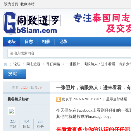
设为首页
收藏本站
论坛
日志
相册
记录
论坛
同志旅游
寻仔问路
一张照片，满眼熟人：进来看看，有多少你的
一张照片，满眼熟人：进来看看，有
查看:
5126
|
回复:
9
同
»
›
›
›
曼谷娱乐妓者
发表于 2023-3-28 01:38:02
|
显示全部楼层
今天偶尔在Facebook上看到仔仔们的一
其他的就是按摩的massage boy。
223
464
2万
主题
回帖
积分
来看看有多少你的认识的仔仔吧