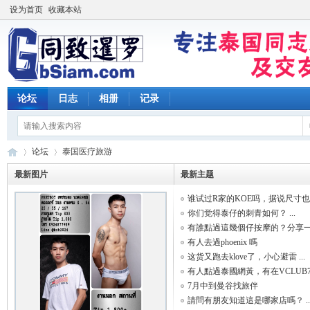
设为首页
收藏本站
论坛
日志
相册
记录
论坛
泰国医疗旅游
最新图片
最新主题
谁试过R家的KOE吗，据说尺寸也大 
同
»
›
你们觉得泰仔的刺青如何？ ...
有誰點過這幾個仔按摩的？分享一 .
有人去過phoenix 嗎
这货又跑去klove了，小心避雷 ...
有人點過泰國網黃，有在VCLUB7服 
7月中到曼谷找旅伴
請問有朋友知道這是哪家店嗎？ ..