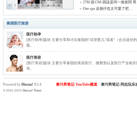
27M 跟15M 因該是同一個老闆 男 .
1
2
3
4
5
6
7
8
9
10
One spa 這個仔也太可愛了吧 ...
致
泰国医疗旅游
医疗助孕
[医疗助孕]版块 主要分享和讨论泰国的“试管婴儿”或者“（合法途径
题。
医疗美容
[医疗美容]版块 主要分享泰国的美容医疗、微整形以及医疗产业相
等。
暹
Powered by
Discuz!
X3.4
泰污男笔记-YouTube频道
|
泰污男笔记-同志玩乐
© 2001-2023
Discuz! Team
.