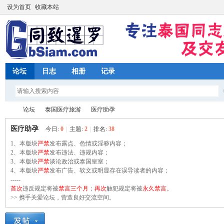
设为首页
收藏本站
论坛
日志
相册
记录
论坛
泰国医疗旅游
医疗助孕
医疗助孕
今日:
0
|
主题:
2
|
排名:
38
1、本版块
严禁
发布露点、色情或淫秽内容；
同
2、本版块
»
›
严禁
发布违法、违规内容；
›
3、本版块
严禁
谈论政治或泰国皇室；
4、本版块
严禁
发布广告、软文或明显存在误导读者的内容；
-----
首次
违反规定将被
禁言三个月
；
再次
触犯规定将被
永久禁言
。
>> 携手关爱论坛，营造良好交流空间。