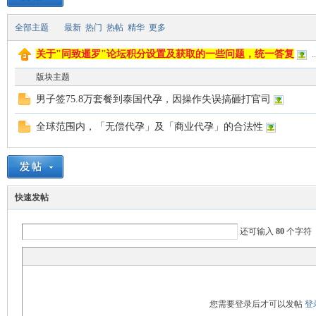
全部主题
最新
热门
热帖
精华
更多
致
关于"同致暹罗"论坛积分设置及获取的一些问题，统一答复
..
版块主题
男子签75.8万套餐到泰国代孕，因操作失误搞砸打官司
全球范围内，「无偿代孕」及「商业代孕」的合法性
暹
快速发帖
还可输入
80
个字符
您需要登录后才可以发帖
登