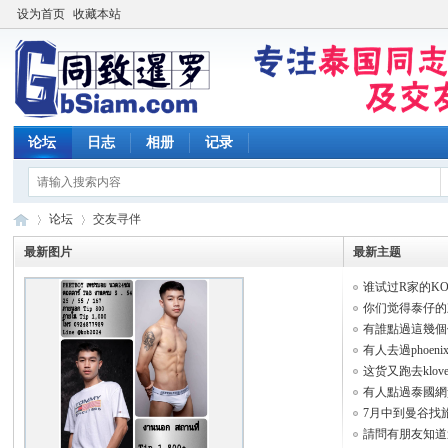
设为首页
收藏本站
论坛
日志
相册
记录
论坛
交友寻伴
最新图片
最新主题
谁试过R家的KO
同
»
›
你们觉得泰仔的刺
有誰點過這幾個仔
有人去過phoeni
这货又跑去klov
有人點過泰國網黃，
7月中到曼谷找
請問有朋友知道這