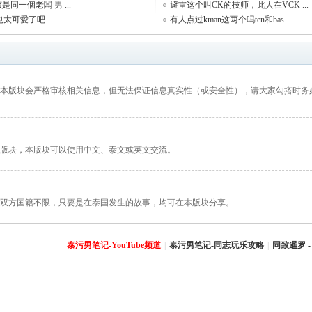
該是同一個老闆 男 ...
避雷这个叫CK的技师，此人在VCK ...
仔也太可愛了吧 ...
有人点过kman这两个吗ten和bas ...
等；本版块会严格审核相关信息，但无法保证信息真实性（或安全性），请大家勾搭时务
的版块，本版块可以使用中文、泰文或英文交流。
感情双方国籍不限，只要是在泰国发生的故事，均可在本版块分享。
泰污男笔记-YouTube频道
|
泰污男笔记-同志玩乐攻略
|
同致暹罗 -