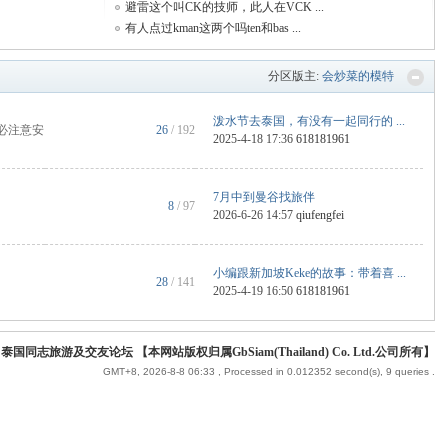
避雷这个叫CK的技师，此人在VCK ...
有人点过kman这两个吗ten和bas ...
分区版主:
会炒菜的模特
泼水节去泰国，有没有一起同行的 ...
必注意安
26
/ 192
2025-4-18 17:36
618181961
7月中到曼谷找旅伴
8
/ 97
2026-6-26 14:57
qiufengfei
小编跟新加坡Keke的故事：带着喜 ...
28
/ 141
2025-4-19 16:50
618181961
 泰国同志旅游及交友论坛 【本网站版权归属GbSiam(Thailand) Co. Ltd.公司所有】
GMT+8, 2026-8-8 06:33
, Processed in 0.012352 second(s), 9 queries .