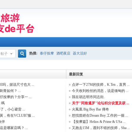
热搜:
泰仔按摩
酒吧夜店
器大活好
帖子
搜
最新回复
E吗，据说尺寸也大 ...
点评一下27M的技师，K.Ten，直男 ...
索
青如何？ ...
今天收到粉丝的消息，说是缅甸的 ...
按摩的？分享一 ...
我在胡志明市同志街.
x 嗎
关于"同致暹罗"论坛积分设置及获 ...
e了，小心避雷 ...
火鳳凰 Big Boy Bar 傳奇
有在VCLUB7服 ...
想找曾經在Dream Boy 工作的一個 ...
旅伴
【按摩篇】Helios & Prime & USa ...
是哪家店嗎？ ...
又跑去15M，遇到不错的技师，Sha ...