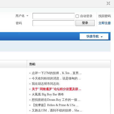
用户名
自动登录
找回密码
登录
密码
立即注册
快捷导航
热帖
点评一下27M的技师，K.Ten，直男 ...
今天收到粉丝的消息，说是缅甸的 ...
我在胡志明市同志街.
关于"同致暹罗"论坛积分设置及获 ...
火鳳凰 Big Boy Bar 傳奇
想找曾經在Dream Boy 工作的一個 ...
【按摩篇】Helios & Prime & USa ...
又跑去15M，遇到不错的技师，Sha ...