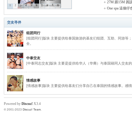
27M 跟15M 因
1
2
3
4
5
6
7
8
9
10
One spa 這個
致
交友寻伴
组团同行
[组团同行]版块 主要提供给泰国旅游的基友们组团、互助、同游
全。
中泰交友
[中泰同志交友]版块 主要是提供给华人（华裔）与泰国籍同人交友
暹
情感故事
[情感故事]版块 主要提供给基友们分享自己在泰国的情感故事。
Powered by
Discuz!
X3.4
© 2001-2023
Discuz! Team
.