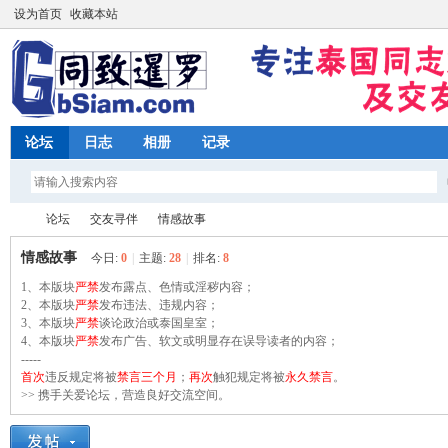
设为首页
收藏本站
论坛
日志
相册
记录
论坛
交友寻伴
情感故事
情感故事
今日:
0
|
主题:
28
|
排名:
8
1、本版块
严禁
发布露点、色情或淫秽内容；
同
2、本版块
»
›
严禁
发布违法、违规内容；
›
3、本版块
严禁
谈论政治或泰国皇室；
4、本版块
严禁
发布广告、软文或明显存在误导读者的内容；
-----
首次
违反规定将被
禁言三个月
；
再次
触犯规定将被
永久禁言
。
>> 携手关爱论坛，营造良好交流空间。