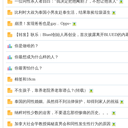
一位同性杀人者自白："我决定把他阉割了，不想让他害人"
罗
比利时大叔为泰国小男友赴泰生活，结果靠捡垃圾谋生
崩溃！发现爸爸也是gay... Opps~
【转发】耿乐：Blued创始人再创业，首次披露离开BLUED的内
你是做啥的？
你最想成为什么样的人？
（
你最害怕什么？
棉签和18cm
不生孩子，靠养老院养老靠谱么？(转载）
泰国的同性婚姻。虽然得不到法律保护，却得到家人的祝福
纳粹对性少数的迫害，不要遗忘那些惨痛的历史。。。
Gb
加拿大社会学教授揭秘直男会和同性发生性行为的原因