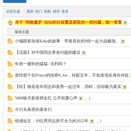
全部主题
最新
热门
热帖
精华
更多
致
关于"同致暹罗"论坛积分设置及获取的一些问题，统一答复
..
版块主题
小编跟新加坡Keke的故事：带着喜欢的MB一起大战赌场。
【话题】对中国同志养老问题的建议
年初一被幹的猛猛- 吉利吗？
暹
曾经那个在Prince的技师K.Joe，转眼五年，不知道现在身在何处
【转】独居老年同志和直男一起过年，琐碎，但却极为真实
5000铢月薪老师走红 公开袒露心声
...
2
今日头条里的基友们
情感短文，10位男同志拼尽全力的2022年
...
2