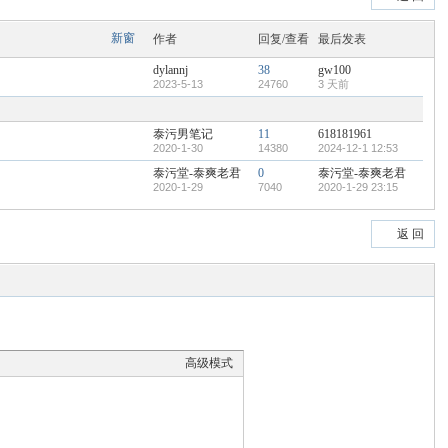
新窗
作者
回复/查看
最后发表
dylannj
38
gw100
2023-5-13
24760
3 天前
泰污男笔记
11
618181961
2020-1-30
14380
2024-12-1 12:53
泰污堂-泰爽老君
0
泰污堂-泰爽老君
2020-1-29
7040
2020-1-29 23:15
返 回
高级模式