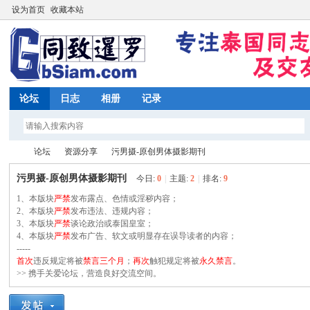
设为首页
收藏本站
论坛
日志
相册
记录
论坛
资源分享
污男摄-原创男体摄影期刊
污男摄-原创男体摄影期刊
今日:
0
|
主题:
2
|
排名:
9
1、本版块
严禁
发布露点、色情或淫秽内容；
同
2、本版块
»
›
严禁
发布违法、违规内容；
›
3、本版块
严禁
谈论政治或泰国皇室；
4、本版块
严禁
发布广告、软文或明显存在误导读者的内容；
-----
首次
违反规定将被
禁言三个月
；
再次
触犯规定将被
永久禁言
。
>> 携手关爱论坛，营造良好交流空间。