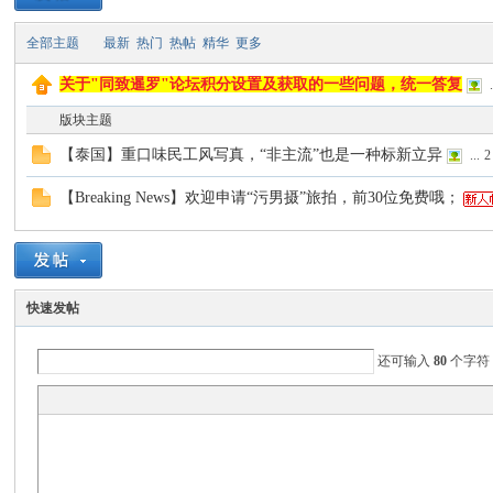
全部主题
最新
热门
热帖
精华
更多
致
关于"同致暹罗"论坛积分设置及获取的一些问题，统一答复
.
版块主题
【泰国】重口味民工风写真，“非主流”也是一种标新立异
...
2
【Breaking News】欢迎申请“污男摄”旅拍，前30位免费哦；
暹
快速发帖
还可输入
80
个字符