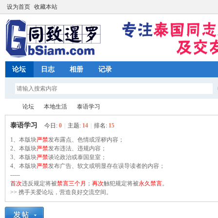
设为首页
收藏本站
论坛
日志
相册
记录
论坛
本地生活
泰语学习
泰语学习
今日:
0
|
主题:
14
|
排名:
15
1、本版块
严禁
发布露点、色情或淫秽内容；
同
2、本版块
»
›
严禁
发布违法、违规内容；
›
3、本版块
严禁
谈论政治或泰国皇室；
4、本版块
严禁
发布广告、软文或明显存在误导读者的内容；
-----
首次
违反规定将被
禁言三个月
；
再次
触犯规定将被
永久禁言
。
>> 携手关爱论坛，营造良好交流空间。