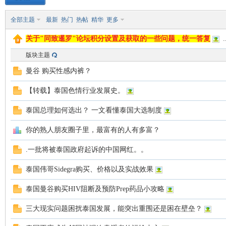
全部主题
最新
热门
热帖
精华
更多
致
关于"同致暹罗"论坛积分设置及获取的一些问题，统一答复
..
版块主题
曼谷 购买性感内裤？
【转载】泰国色情行业发展史。
泰国总理如何选出？ 一文看懂泰国大选制度
暹
你的熟人朋友圈子里，最富有的人有多富？
.一批将被泰国政府起诉的中国网红。。
泰国伟哥Sidegra购买、价格以及实战效果
泰国曼谷购买HIV阻断及预防Prep药品小攻略
三大现实问题困扰泰国发展，能突出重围还是困在壁垒？