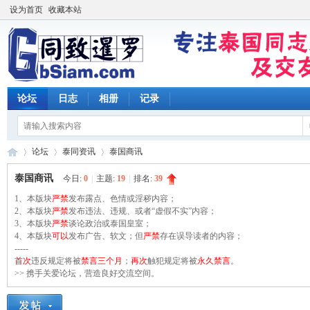
设为首页
收藏本站
论坛
日志
相册
记录
论坛
泰同资讯
泰国商讯
泰国商讯
今日:
0
|
主题:
19
|
排名:
39
1、本版块
严禁
发布露点、色情或淫秽内容；
同
2、本版块
»
›
严禁
发布违法、违规、或者“虚假不实”内容；
›
3、本版块
严禁
谈论政治或泰国皇室；
4、本版块
可以
发布广告、软文；但
严禁
存在误导读者的内容；
-----
首次
违反规定将被
禁言三个月
；
再次
触犯规定将被
永久禁言
。
>> 携手关爱论坛，营造良好交流空间。