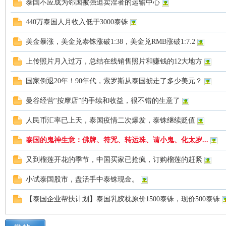
泰国不应成为邻国被强迫卖淫者的运输中心
罗
440万泰国人月收入低于3000泰铢
美金暴涨，美金兑泰铢涨破1:38，美金兑RMB涨破1:7.2
上传照片月入过万，总结在线销售照片和赚钱的12大地方
国家倒退20年！90年代，索罗斯从泰国掳走了多少美元？
曼谷经营“按摩店”的手续和收益，很不错的生意了
（
人民币汇率已上天，泰国疫情二次爆发，泰铢继续贬值
泰国的鬼神生意：佛牌、符咒、转运珠、请小鬼、化太岁...
又到榴莲开花的季节，中国买家已抢疯，订购榴莲的赶紧
小试泰国股市，盘活手中泰铢现金。
【泰国企业帮扶计划】泰国乳胶枕原价1500泰铢，现价500泰铢
Gb