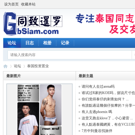
设为首页
收藏本站
论坛
日志
相册
记录
论坛
泰国投资置业
最新图片
最新主题
请问有人去过arena吗
同
»
›
谁试过R家的KOE吗，据说尺寸也大 
你们觉得泰仔的刺青如何？ ...
有誰點過這幾個仔按摩的？分享一 .
有人去過phoenix 嗎
这货又跑去klove了，小心避雷 ...
有人點過泰國網黃，有在VCLUB7服 
7月中到曼谷找旅伴