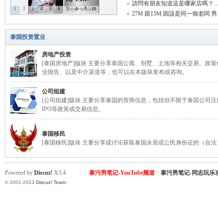
請問有朋友知道這是哪家店嗎？ ..
1
2
3
4
5
6
7
8
9
10
27M 跟15M 因該是同一個老闆 男 .
致
泰国投资置业
房地产投资
[泰国房地产]版块 主要分享泰国公寓、别墅、土地等相关交易、政
业报告、以及中介渠道等，也可以在本版块发布或咨询。
公司组建
[公司组建]版块 主要分享泰国的营商信息，包括但不限于泰国公司
IPO等政策或交易信息。
暹
泰国移民
[泰国移民]版块 主要分享或讨论获取泰国永居或公民身份证的（合
Powered by
Discuz!
X3.4
泰污男笔记-YouTube频道
|
泰污男笔记-同志玩乐
© 2001-2023
Discuz! Team
.