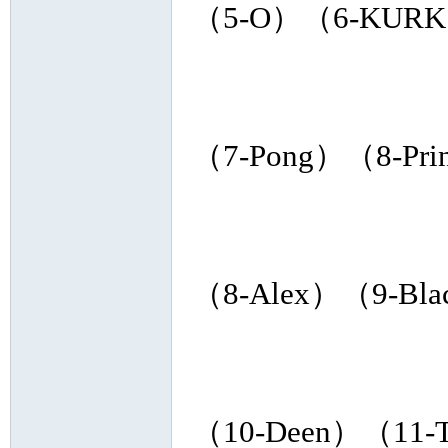
（5-O）（6-KUR
Co
（7-Pong）（8-Pri
（8-Alex）（9-Bla
m
（10-Deen）（11-