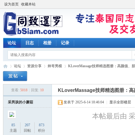
设为首页
收藏本站
论坛
日志
相册
记录
论坛
资源分享
帅哥男模
KLoverMassage技师精选图册：高颜值、肌
KLoverMassage技师精选图
查看:
5018
|
回复:
10
同
»
›
›
›
采男孩的小蘑菇
发表于 2025-6-14 18:46:04
|
显示全部楼层
本帖最后由 采男孩
85
207
873
主题
回帖
积分